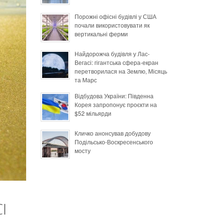
Порожні офісні будівлі у США
почали використовувати як
вертикальні ферми
Найдорожча будівля у Лас-
Вегасі: гігантська сфера-екран
перетворилася на Землю, Місяць
та Марс
Відбудова України: Південна
Корея запропонує проєкти на
$52 мільярди
Кличко анонсував добудову
Подільсько-Воскресенського
мосту
І