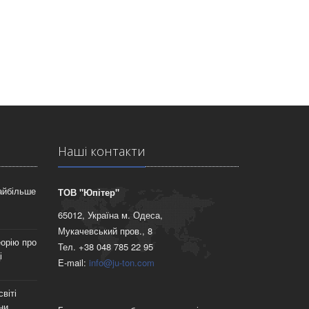
Нашi контакти
найбільше
ТОВ "Юпітер"
65012, Україна м. Одеса,
Мукачевський пров., 8
орію про
Тел. +38 048 785 22 95
і
E-mail:
info@ju-ton.com
віті
ни