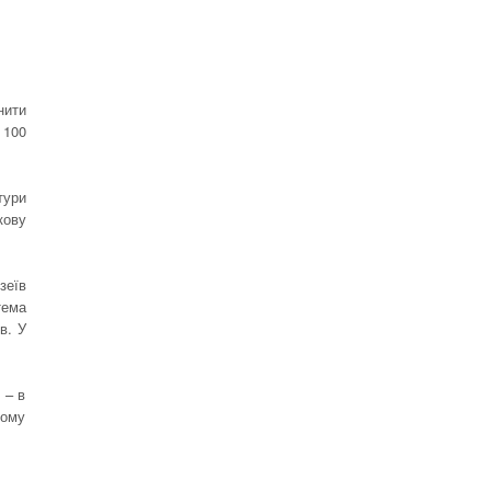
нити
 100
тури
кову
зеїв
тема
в. У
 – в
чому