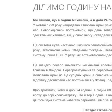
ДІЛИМО ГОДИНУ НА
Ми звикли, що в годині 60 хвилин, а в добі 24 
У жовтні 1793 року нещодавно створена Французьк
час. Революціонери постановили, що день тепер
"десятичних хвилин", які, у свою чергу, складалися
Ця система була частиною ширшого революційного к
року, включаючи новий 10-денний тиждень. Неза
систему, пише BBC. У ратушах встановлювали деся
Це швидко почало викликати нескінченні головні
Грінвіча в Лондоні. Перепроектування та перероб
ізолювала Францію від сусідніх країн, а сільське 
підсумку десятковий час протримався у Франції ле
Щоб зрозуміти, чому в добі 24 години, в годині 60
епоху до зорі хронометражу. Це історія однієї з 
ця громіздка система набагато пережила цивілізації,
Шістдесяткова си