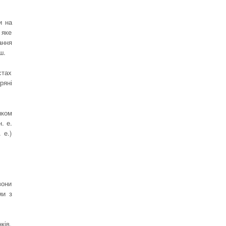
и на
 яке
ання
ш.
стах
ряні
нком
. е.
 е.)
вони
ми з
ків,