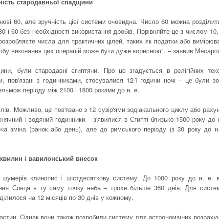
ність стародавньої спадщини
ові 60, але зручність цієї системи очевидна. Число 60 можна розділит
, 30 і 60 без необхідності використання дробів. Порівняйте це з числом 10,
и розробляєте числа для практичних цілей, таких як податки або вимірюв
собу виконання цих операцій може бути дуже корисною", – заявив Месаро
ини, були стародавні єгиптяни. Про це згадується в релігійних тек
и, пов'язані з годинниками, стосувалися 12-ї години ночі – це були зо
ельмож періоду між 2100 і 1800 роками до н. е.
лів. Можливо, це пов'язано з 12 сузір'ями зодіакального циклу або раху
нячний і водяний годинники – з'явилися в Єгипті близько 1500 року до н
а зміна (ранок або день), але до римського періоду (з 30 року до н.
хвилин і вавилонський внесок
 шумерів клинопис і шістдесяткову систему. До 1000 року до н. е. 
ння Сонця в ту саму точку неба – трохи більше 360 днів. Для систе
ілилося на 12 місяців по 30 днів у кожному.
 частин. Однак вони також розробили систему для астрономічних розрахун