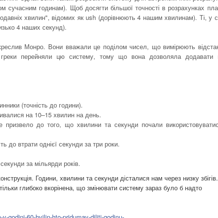
ом сучасним годинам). Щоб досягти більшої точності в розрахунках пла
родавніх хвилин", відомих як ush (дорівнюють 4 нашим хвилинам). Ті, у 
изько 4 наших секунд).
дкреслив Монро. Вони вважали це поділом чисел, що вимірюють відста
і греки перейняли цю систему, тому що вона дозволяла додавати 
инники (точність до години).
бивалися на 10–15 хвилин на день.
Це призвело до того, що хвилини та секунди почали використовувати
ть до втрати однієї секунди за три роки.
 секунди за мільярди років.
нструкція. Години, хвилини та секунди дісталися нам через низку збігів.
ільки глибоко вкорінена, що змінювати систему зараз було б надто
-godini-60-hvilin-hto-pridumav-diliti-godinu-...