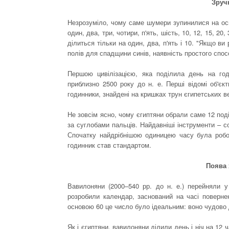
Зруч
Незрозуміло, чому саме шумери зупинилися на осн
один, два, три, чотири, п'ять, шість, 10, 12, 15, 20
ділиться тільки на один, два, п'ять і 10. "Якщо в
полів для спадщини синів, наявність простого спо
Першою цивілізацією, яка поділила день на год
приблизно 2500 року до н. е. Перші відомі об'єкт
годинники, знайдені на кришках трун єгипетських в
Не зовсім ясно, чому єгиптяни обрали саме 12 поді
за суглобами пальців. Найдавніші інструменти – со
Спочатку найдрібнішою одиницею часу була робоч
годинник став стандартом.
Поява 
Вавилоняни (2000–540 рр. до н. е.) перейняли у
розробили календар, заснований на часі поверне
основою 60 це число було ідеальним: воно чудово д
Як і єгиптяни, вавилоняни ділили день і ніч на 12