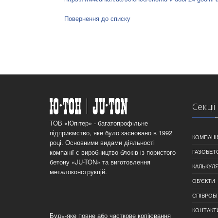
Повернення до списку
Секцii
ТОВ «Юпітер» - багатопрофільне
підприємство, яке було засновано в 1992
КОМПАНI
році. Основними видами діяльності
компанії є виробництво блоків із пористого
ГАЗОБЕТ
бетону «JU-TON» та виготовлення
КАЛЬКУЛ
металоконструкцій.
ОБ'ЄКТИ
СПІВРОБ
КОНТАКТ
Будь-яке повне або часткове копіювання