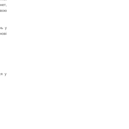
нет,
свою
нь у
нові
ся у