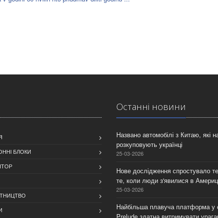
Останнi новини
Названо автомобілі з Китаю, які 
Я
розкуповують українці
ОННІ БЛОКИ
25-03-2026
ЯТОР
Нове дослідження спростувало те
те, коли люди з'явилися в Америц
25-03-2026
ІТНИЦТВО
Найбільша плавуча платформа у с
И
Prelude здатна витримувати урага