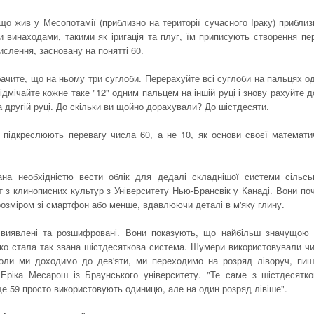
що жив у Месопотамії (приблизно на території сучасного Іраку) приблиз
и винаходами, такими як іригація та плуг, їм приписують створення пе
слення, засновану на понятті 60.
обачите, що на ньому три суглоби. Перерахуйте всі суглоби на пальцях од
ідмічайте кожне таке "12" одним пальцем на іншій руці і знову рахуйте д
на другій руці. До скільки ви щойно дорахували? До шістдесяти.
и підкреслюють перевагу числа 60, а не 10, як основи своєї математи
на необхідністю вести облік для дедалі складнішої системи сільсь
т з клинописних культур з Університету Нью-Брансвік у Канаді. Вони по
розміром зі смартфон або менше, вдавлюючи деталі в м'яку глину.
и виявлені та розшифровані. Вони показують, що найбільш значущою
дко стала так звана шістдесяткова система. Шумери використовували ч
Коли ми доходимо до дев'яти, ми переходимо на розряд ліворуч, пи
Еріка Месарош із Браунського університету. "Те саме з шістдесятк
ще 59 просто використовують одиницю, але на один розряд лівіше".