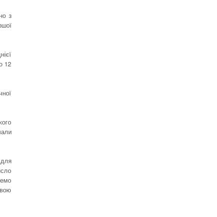
но з
ршої
нієї
о 12
чної
кого
чали
 для
исло
шемо
овою