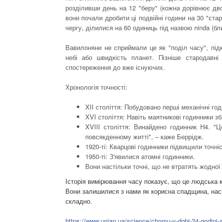
розділивши день на 12 "беру" (кожна дорівнює дв
вони почали дробити ці подвійні години на 30 "ста
чергу, ділилися на 60 одиниць під назвою ninda (бл
Вавилоняни не сприймали це як "поділ часу", пі
небі або швидкість планет. Пізніше стародавн
спостереження до вже існуючих.
Хронологія точності:
XII століття: Побудовано перші механічні год
XVI століття: Навіть маятникові годинники з
XVIII століття: Винайдено годинник H4. "
повсякденному житті", – каже Беррідж.
1920-ті: Кварцові годинники підвищили точніс
1950-ті: З'явилися атомні годинники.
Вони настільки точні, що не втратять жодної
Історія вимірювання часу показує, що це людська ко
Вони залишилися з нами як корисна спадщина, наст
складно.
https://www.unian.ua/science/chomu-v-dobi-24-godini-a-v