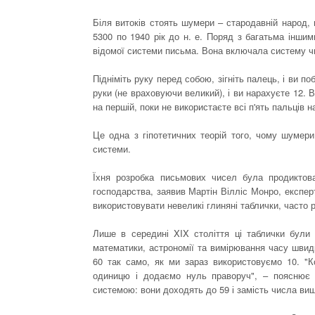
Біля витоків стоять шумери – стародавній народ, 
5300 по 1940 рік до н. е. Поряд з багатьма іншим
відомої системи письма. Вона включала систему чи
Підніміть руку перед собою, зігніть палець, і ви п
руки (не враховуючи великий), і ви нарахуєте 12. В
на першій, поки не використаєте всі п'ять пальців 
Це одна з гіпотетичних теорій того, чому шумер
системи.
Їхня розробка письмових чисел була продиктова
господарства, заявив Мартін Вілліс Монро, експер
використовувати невеликі глиняні таблички, часто 
Лише в середині XIX століття ці таблички бул
математики, астрономії та вимірювання часу шви
60 так само, як ми зараз використовуємо 10. "
одиницю і додаємо нуль праворуч", – пояснює 
системою: вони доходять до 59 і замість числа ви