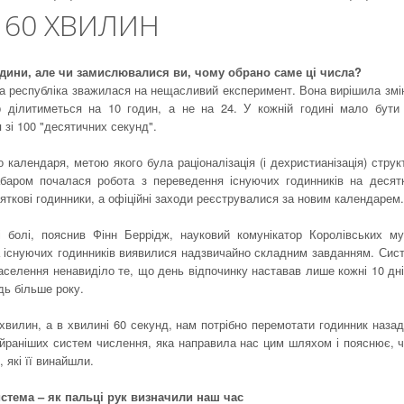
 60 ХВИЛИН
години, але чи замислювалися ви, чому обрано саме ці числа?
а республіка зважилася на нещасливий експеримент. Вона вирішила змі
 ділитиметься на 10 годин, а не на 24. У кожній годині мало бути
 зі 100 "десятичних секунд".
алендаря, метою якого була раціоналізація (і дехристианізація) струк
баром почалася робота з переведення існуючих годинників на десят
ткові годинники, а офіційні заходи реєструвалися за новим календарем.
 болі, пояснив Фінн Беррідж, науковий комунікатор Королівських му
ка існуючих годинників виявилися надзвичайно складним завданням. Сис
населення ненавиділо те, що день відпочинку наставав лише кожні 10 дні
дь більше року.
 хвилин, а в хвилині 60 секунд, нам потрібно перемотати годинник назад
найраніших систем числення, яка направила нас цим шляхом і пояснює, 
 які її винайшли.
стема – як пальці рук визначили наш час