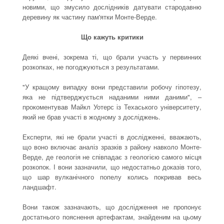
новими, що змусило дослідників датувати стародавню
деревину як частину пам'ятки Монте-Верде.
Що кажуть критики
Деякі вчені, зокрема ті, що брали участь у первинних
розкопках, не погоджуються з результатами.
"У кращому випадку вони представили робочу гіпотезу,
яка не підтверджується наданими ними даними", –
прокоментував Майкл Уотерс із Техаського університету,
який не брав участі в жодному з досліджень.
Експерти, які не брали участі в дослідженні, вважають,
що воно включає аналіз зразків з району навколо Монте-
Верде, де геологія не співпадає з геологією самого місця
розкопок. І вони зазначили, що недостатньо доказів того,
що шар вулканічного попелу колись покривав весь
ландшафт.
Вони також зазначають, що дослідження не пропонує
достатнього пояснення артефактам, знайденим на цьому