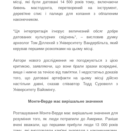
місці, які були датовані 14 500 років тому, включаючи
бивень мастодонта, перетворений на інструмент,
дерев'яне спис і палицю для копання з обпаленим
наконечником.
"Ця інтерпретація ігнорує величезний обсяг добре
датованих культурних свідчень", – висловив думку
археолог Том Діллехей з Університету Вандербільта, який
керував першими розкопками на цьому місці.
Автори нового дослідження не погоджуються з цією
критикою, заявляючи, що вони брали зразки всередині,
вище і нижче за течією від пам'ятки. І недостатньо доказів
того, що датовані артефакти на цьому місці дійсно
настільки давні, сказав співавтор Тодд Суровелл з
Університету Вайомінгу.
Монте-Верде має вирішальне значення
Розташування Монте-Верде має вирішальне значення для
розуміння того, як люди потрапили до Америки. Раніше
вчені вважали, що першими прибули люди 13 000 років
тому, які виготовляли кам'яні знаряддя з наконечниками.