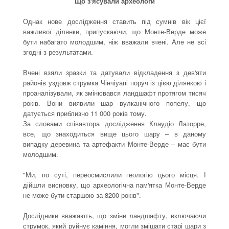
Що з'ясували археологи
Однак нове дослідження ставить під сумнів вік цієї
важливої ділянки, припускаючи, що Монте-Верде може
бути набагато молодшим, ніж вважали вчені. Але не всі
згодні з результатами.
Вчені взяли зразки та датували відкладення з дев'яти
районів уздовж струмка Чінчіуапі поруч із цією ділянкою і
проаналізували, як змінювався ландшафт протягом тисяч
років. Вони виявили шар вулканічного попелу, що
датується приблизно 11 000 років тому.
За словами співавтора дослідження Клаудіо Латорре,
все, що знаходиться вище цього шару – в даному
випадку деревина та артефакти Монте-Верде – має бути
молодшим.
"Ми, по суті, переосмислили геологію цього місця. І
дійшли висновку, що археологічна пам'ятка Монте-Верде
не може бути старшою за 8200 років".
Дослідники вважають, що зміни ландшафту, включаючи
струмок, який руйнує каміння, могли змішати старі шари з