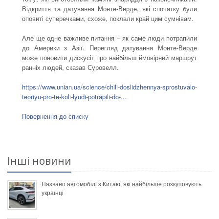
Відкриття та датування Монте-Верде, які спочатку були
оповиті суперечками, схоже, поклали край цим сумнівам.
Але ще одне важливе питання – як саме люди потрапили
до Америки з Азії. Перегляд датування Монте-Верде
може поновити дискусії про найбільш ймовірний маршрут
ранніх людей, сказав Суровелл.
https://www.unian.ua/science/chili-doslidzhennya-sprostuvalo-
teoriyu-pro-te-koli-lyudi-potrapili-do-...
Повернення до списку
Інші новини
Названо автомобілі з Китаю, які найбільше розкуповують
українці