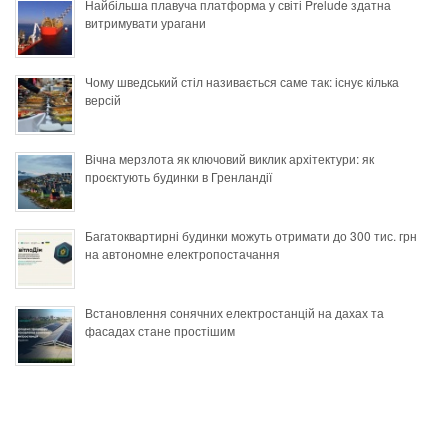
Найбільша плавуча платформа у світі Prelude здатна
витримувати урагани
Чому шведський стіл називається саме так: існує кілька
версій
Вічна мерзлота як ключовий виклик архітектури: як
проєктують будинки в Гренландії
Багатоквартирні будинки можуть отримати до 300 тис. грн
на автономне електропостачання
Встановлення сонячних електростанцій на дахах та
фасадах стане простішим