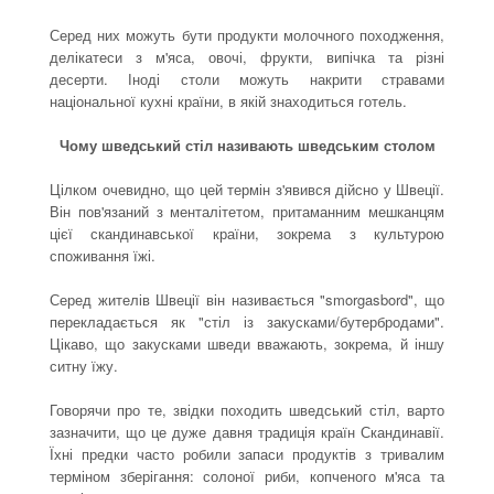
Серед них можуть бути продукти молочного походження,
делікатеси з м'яса, овочі, фрукти, випічка та різні
десерти. Іноді столи можуть накрити стравами
національної кухні країни, в якій знаходиться готель.
Чому шведський стіл називають шведським столом
Цілком очевидно, що цей термін з'явився дійсно у Швеції.
Він пов'язаний з менталітетом, притаманним мешканцям
цієї скандинавської країни, зокрема з культурою
споживання їжі.
Серед жителів Швеції він називається "smorgasbord", що
перекладається як "стіл із закусками/бутербродами".
Цікаво, що закусками шведи вважають, зокрема, й іншу
ситну їжу.
Говорячи про те, звідки походить шведський стіл, варто
зазначити, що це дуже давня традиція країн Скандинавії.
Їхні предки часто робили запаси продуктів з тривалим
терміном зберігання: солоної риби, копченого м'яса та