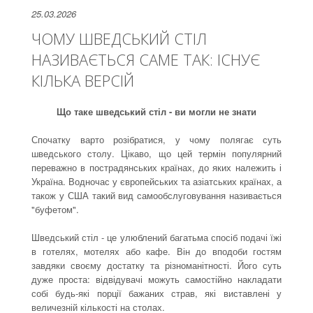
25.03.2026
ЧОМУ ШВЕДСЬКИЙ СТІЛ
НАЗИВАЄТЬСЯ САМЕ ТАК: ІСНУЄ
КІЛЬКА ВЕРСІЙ
Що таке шведський стіл - ви могли не знати
Спочатку варто розібратися, у чому полягає суть
шведського столу. Цікаво, що цей термін популярний
переважно в пострадянських країнах, до яких належить і
Україна. Водночас у європейських та азіатських країнах, а
також у США такий вид самообслуговування називається
"буфетом".
Шведський стіл - це улюблений багатьма спосіб подачі їжі
в готелях, мотелях або кафе. Він до вподоби гостям
завдяки своєму достатку та різноманітності. Його суть
дуже проста: відвідувачі можуть самостійно накладати
собі будь-які порції бажаних страв, які виставлені у
величезній кількості на столах.