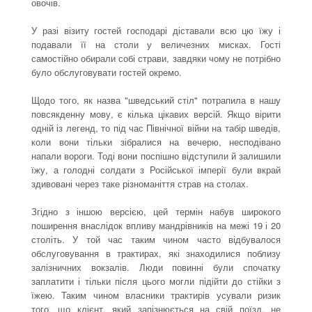
овочів.
У разі візиту гостей господарі діставали всю цю їжу і
подавали її на столи у величезних мисках. Гості
самостійно обирали собі страви, завдяки чому не потрібно
було обслуговувати гостей окремо.
Щодо того, як назва "шведський стіл" потрапила в нашу
повсякденну мову, є кілька цікавих версій. Якщо вірити
одній із легенд, то під час Північної війни на табір шведів,
коли вони тільки зібралися на вечерю, несподівано
напали вороги. Тоді вони поспішно відступили й залишили
їжу, а голодні солдати з Російської імперії були вкрай
здивовані через таке різноманіття страв на столах.
Згідно з іншою версією, цей термін набув широкого
поширення внаслідок впливу мандрівників на межі 19 і 20
століть. У той час таким чином часто відбувалося
обслуговування в трактирах, які знаходилися поблизу
залізничних вокзалів. Люди повинні були спочатку
заплатити і тільки після цього могли підійти до стійки з
їжею. Таким чином власники трактирів усували ризик
того, що клієнт, який запізнюється на свій поїзд, не