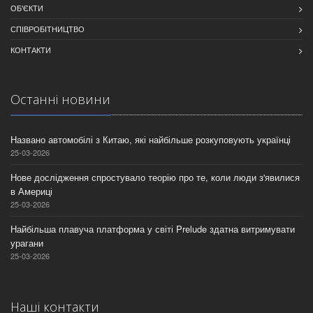
ОБ'ЄКТИ
СПІВРОБІТНИЦТВО
КОНТАКТИ
Останнi новини
Названо автомобілі з Китаю, які найбільше розкуповують українці
25-03-2026
Нове дослідження спростувало теорію про те, коли люди з'явилися
в Америці
25-03-2026
Найбільша плавуча платформа у світі Prelude здатна витримувати
урагани
25-03-2026
Нашi контакти