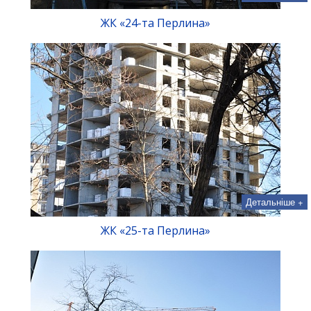
ЖК «24-та Перлина»
Детальніше +
ЖК «25-та Перлина»