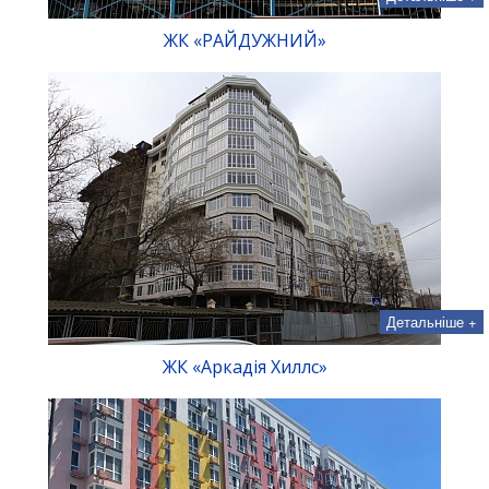
ЖК «РАЙДУЖНИЙ»
Детальніше +
ЖК «Аркадія Хиллс»