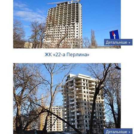
Детальніше +
ЖК «22-а Перлина»
Детальніше +