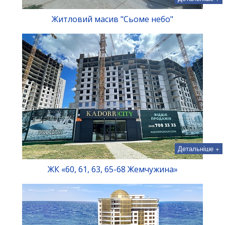
Житловий масив "Сьоме небо"
Детальніше +
ЖК «60, 61, 63, 65-68 Жемчужина»