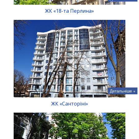
ЖК «18-та Перлина»
Детальніше +
ЖК «Санторіні»