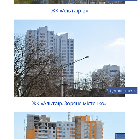
ЖК «Альтаїр-2»
Детальніше +
ЖК «Альтаїр. Зоряне містечко»