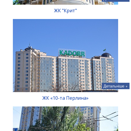
ЖК "Крит"
Детальніше +
ЖК «10-та Перлина»