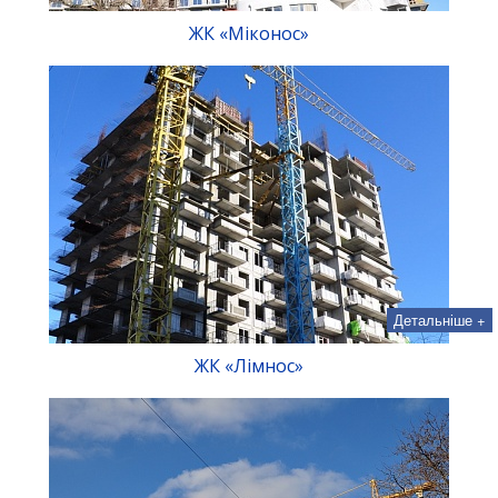
ЖК «Міконос»
Детальніше +
ЖК «Лімнос»