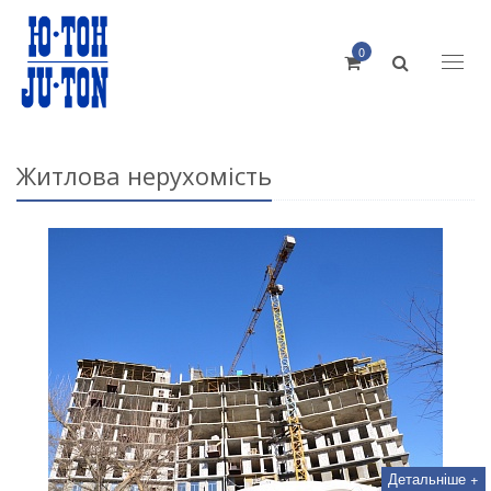
0
Toggl
naviga
Житлова нерухомість
Детальніше +