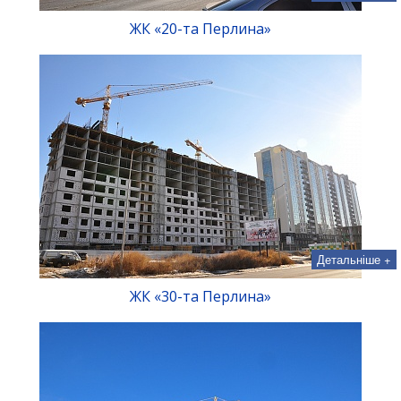
ЖК «20-та Перлина»
Детальніше +
ЖК «30-та Перлина»